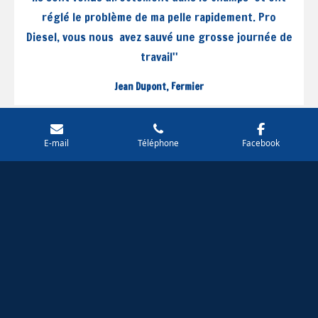
réglé le problème de ma pelle rapidement. Pro
Diesel, vous nous avez sauvé une grosse journée de
travail''
Jean Dupont, Fermier
E-mail
Téléphone
Facebook
"Une équipe fiable et professionnelle. Ils
connaissent leur métier et ont à cœur de nous
aider. Depuis que nous faisons affaire avec Pro
Diesel pour appels de service sur les camions de nos
clients qui sont en panne au Saguenay, ils sont
toujours prêt à repartir sur la route."